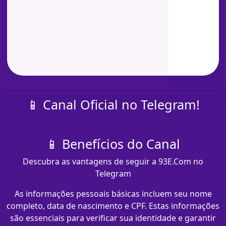
📱 Canal Oficial no Telegram!
📱 Benefícios do Canal
Descubra as vantagens de seguir a 93E.Com no
Telegram
As informações pessoais básicas incluem seu nome
completo, data de nascimento e CPF. Estas informações
são essenciais para verificar sua identidade e garantir