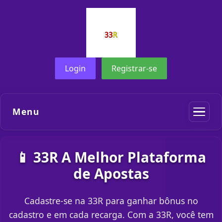
Login
Registrar-se
Menu
📱 33R A Melhor Plataforma
de Apostas
Cadastre-se na 33R para ganhar bônus no
cadastro e em cada recarga. Com a 33R, você tem