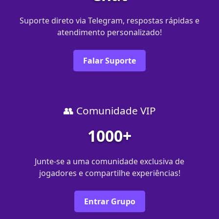
Suporte direto via Telegram, respostas rápidas e
atendimento personalizado!
Falar Suporte
👥 Comunidade VIP
1000+
Junte-se a uma comunidade exclusiva de
jogadores e compartilhe experiências!
Entrar Grupo