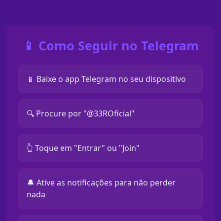
📱 Como Seguir no Telegram
📱 Baixe o app Telegram no seu dispositivo
🔍 Procure por "@33ROficial"
👆 Toque em "Entrar" ou "Join"
🔔 Ative as notificações para não perder
nada